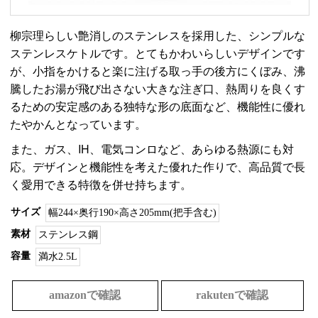
柳宗理らしい艶消しのステンレスを採用した、シンプルな
ステンレスケトルです。とてもかわいらしいデザインです
が、小指をかけると楽に注げる取っ手の後方にくぼみ、沸
騰したお湯が飛び出さない大きな注ぎ口、熱周りを良くす
るための安定感のある独特な形の底面など、機能性に優れ
たやかんとなっています。
また、ガス、IH、電気コンロなど、あらゆる熱源にも対
応。デザインと機能性を考えた優れた作りで、高品質で長
く愛用できる特徴を併せ持ちます。
サイズ
幅244×奥行190×高さ205mm(把手含む)
素材
ステンレス鋼
容量
満水2.5L
amazonで確認
rakutenで確認