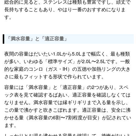
総合的に見ると、ステンレスは種類も豊富ですし、頑丈で
長持ちすることもあり、やはり一番のおすすめになりま
す。
「満水容量」と「適正容量」
夜間の容量はだいたい1.0Lから5.0Lまで幅広く、最も種類
が多い、いわゆる「標準サイズ」が2.0L〜2.5Lです。一般
的な家庭のコンロ（ガス・IH）の五徳や加熱リングの大き
さに最もフィットする形状で作られています。
容量には「満水容量」と「適正容量」の2つがあり、スペ
ック表を見て確認するばあい、適正容量を確認しなくては
なりません。満水容量では縁ギリギリまで入る量を示し、
この量で沸かすと吹きこぼれます。適正容量は、安全に沸
かせる量（満水容量の6割〜7割程度が目安）が記されてい
ます。
しっかりとお湯を沸かせる容量を確認して、後悔がないよ