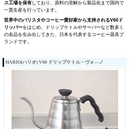
ス工場を保有
しており、原料の溶解から製品化まで国内で
一貫生産を行っています。
世界中のバリスタやコーヒー愛好家から支持されるV60ド
リッパー
をはじめ、ドリップケトルやサーバーなど数多く
の名品を生み出してきた、日本を代表するコーヒー器具ブ
ランドです。
HARIO(ハリオ) V60 ドリップケトル・ヴォ―ノ