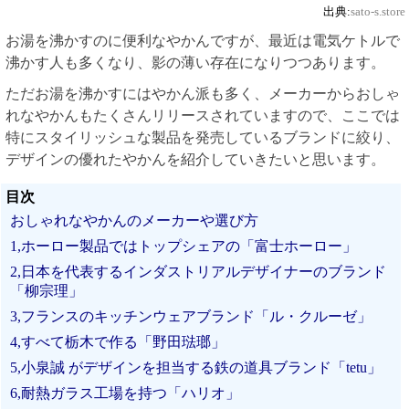
出典:
sato-s.store
お湯を沸かすのに便利なやかんですが、最近は電気ケトルで
沸かす人も多くなり、影の薄い存在になりつつあります。
ただお湯を沸かすにはやかん派も多く、メーカーからおしゃ
れなやかんもたくさんリリースされていますので、ここでは
特にスタイリッシュな製品を発売しているブランドに絞り、
デザインの優れたやかんを紹介していきたいと思います。
目次
おしゃれなやかんのメーカーや選び方
1,ホーロー製品ではトップシェアの「富士ホーロー」
2,日本を代表するインダストリアルデザイナーのブランド
「柳宗理」
3,フランスのキッチンウェアブランド「ル・クルーゼ」
4,すべて栃木で作る「野田琺瑯」
5,小泉誠 がデザインを担当する鉄の道具ブランド「tetu」
6,耐熱ガラス工場を持つ「ハリオ」