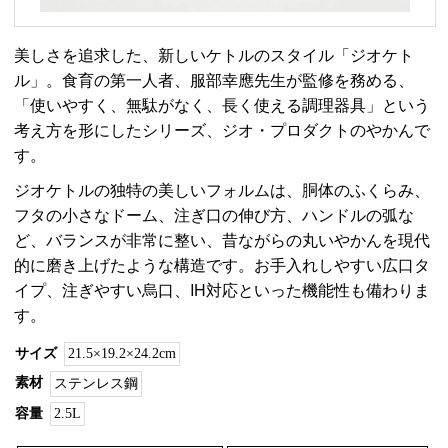
美しさを追求した、新しいケトルのスタイル「ジオケト
ル」。食育の第一人者、服部幸應先生が監修を務める、
「使いやすく、無駄がなく、長く使える調理器具」という
考え方を形にしたシリーズ、ジオ・プロダクトのやかんで
す。
ジオケトルの独特の美しいフォルムは、胴体のふくらみ、
フタの小さなドーム、注ぎ口の伸び方、ハンドルの弧な
ど、バランスが非常に整い、昔ながらの丸いやかんを現代
的に磨き上げたような構造です。お手入れしやすい広口タ
イプ、注ぎやすい烏口、IH対応といった機能性も備わりま
す。
サイズ
21.5×19.2×24.2cm
素材
ステンレス鋼
容量
2.5L