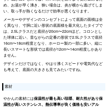
め、お湯が早く沸き、狭い場合は、炎が横から逃げてしま
い、取っ手が熱くなるだけで効率が悪くなります。
メーカーやデザインのコンセプトによって底面の面積は全
く異なり、寸胴に近い形状の底面積を最大化したタイプで
は、2.5Lクラスだと底径が20cm〜22cmほど。コロンとし
た球体に近い、昔ながらの定番の形状で2.5Lクラスで底径
16cm〜18cm程度となり、ホーロー製の一部に多い、縦に
長いスマートな形状では底径が12cm〜14cm程度しかあり
ません。
デザインだけではなく、やはり沸くスピードや電気代など
も考えて、底面の大きさも見てみたいですね。
素材
やかんの素材には
保温性が最も高い琺瑯、耐久性があり保
温性が高いステンレス、熱伝導率が良く価格も安いアル