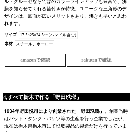
ル・クルーゼならではのカラーラインアップも豊富で、沸
騰を知らせてくれる笛付きが特徴。ユニークな三角形のデ
ザインは、底面が広いメリットもあり、沸きも早いと思わ
れます。
サイズ
17.5×25×24.5cm(ハンドル含む)
素材
スチール、ホーロー
amazonで確認
rakutenで確認
4,すべて栃木で作る「野田琺瑯」
1934年野田悦司により創業された「野田琺瑯」
。創業当時
はバット・タンク・バケツ等の生産を行う企業でしたが、
現在は栃木県栃木市にて琺瑯製品の製造だけを行っていま